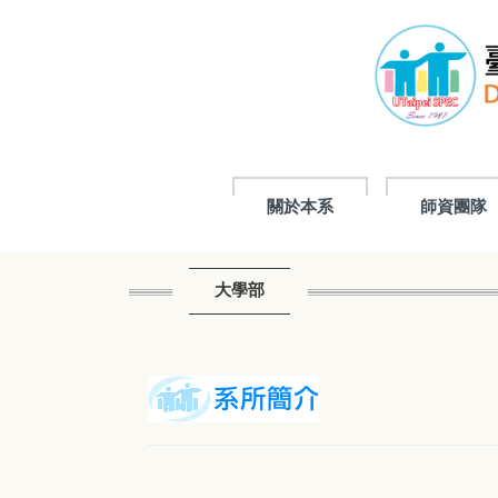
跳
到
主
要
內
容
區
關於本系
師資團隊
大學部